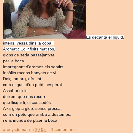
Es decanta el líquid,
intens, vessa dins la copa.
Aromàtic...d'infinits matisos,
glops de seda passejant-se
per la boca.
Impregnant d'aromes els sentits.
Insòlits racons banyats de vi.
Dolç, amarg, afruitat...
com el gust d'un petó inesperat.
Assaborim-lo...
deixem que ens recorri...
que llisqui fi, el cos sedós.
Així, glop a glop, sense pressa,
com un petó que arriba a destemps,
i ens inunda de plaer la boca.
arenysdemar
en
10:05
1 comentario: