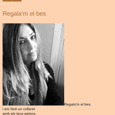
Regala'm el bes
Regala'm el bes,
i em faré un collaret
amb els teus petons.