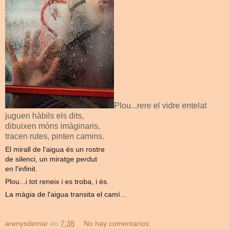
Plou...rere el vidre entelat
juguen hàbils els dits,
dibuixen móns imàginaris,
tracen rutes, pinten camins.
El mirall de l'aigua és un rostre
de silenci, un miratge perdut
en l'infinit.
Plou...i tot reneix i es troba, i és.
La màgia de l'aigua transita el camí...
arenysdemar
en
7:38
No hay comentarios: