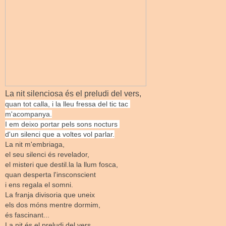
La nit silenciosa és el preludi del vers,
quan tot calla, i la lleu fressa del tic tac
m'acompanya.
I em deixo portar pels sons nocturs
d'un silenci que a voltes vol parlar.
La nit m'embriaga,
el seu silenci és revelador,
el misteri que destil.la la llum fosca,
quan desperta l'insconscient
i ens regala el somni.
La franja divisoria que uneix
els dos móns mentre dormim,
és fascinant...
La nit és el preludi del vers,