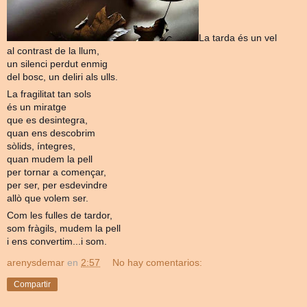
La tarda és un vel
al contrast de la llum,
un silenci perdut enmig
del bosc, un deliri als ulls.
La fragilitat tan sols
és un miratge
que es desintegra,
quan ens descobrim
sòlids, íntegres,
quan mudem la pell
per tornar a començar,
per ser, per esdevindre
allò que volem ser.
Com les fulles de tardor,
som fràgils, mudem la pell
i ens convertim...i som.
arenysdemar
en
2:57
No hay comentarios:
Compartir