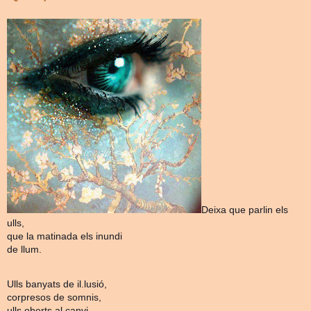
Deixa que parlin els
ulls,
que la matinada els inundi
de llum.
Ulls banyats de il.lusió,
corpresos de somnis,
ulls oberts al canvi,