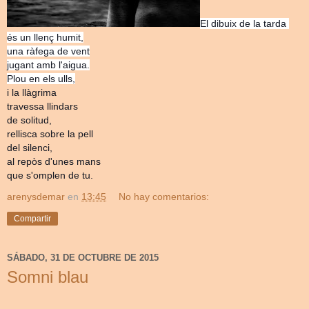
El dibuix de la tarda
és un llenç humit,
una ràfega de vent
jugant amb l'aigua.
Plou en els ulls,
i la llàgrima
travessa llindars
de solitud,
rellisca sobre la pell
del silenci,
al repòs d'unes mans
que s'omplen de tu.
arenysdemar
en
13:45
No hay comentarios:
Compartir
SÁBADO, 31 DE OCTUBRE DE 2015
Somni blau