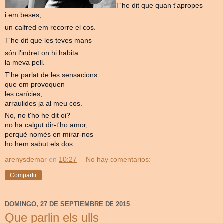
T'he dit que quan t'apropes
i em beses,
un calfred em recorre el cos.
T'he dit que les teves mans
són l'indret on hi habita
la meva pell.
T'he parlat de les sensacions
que em provoquen
les carícies,
arraulides ja al meu cos.
No, no t'ho he dit oi?
no ha calgut dir-t'ho amor,
perquè només en mirar-nos
ho hem sabut els dos.
arenysdemar
en
10:27
No hay comentarios:
Compartir
DOMINGO, 27 DE SEPTIEMBRE DE 2015
Que parlin els ulls