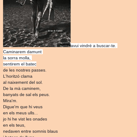
avui vindré a buscar-te.
Caminarem damunt
la sorra molla,
sentirem el batec
de les nostres passes.
L'horitzó clama
al naixement del sol.
De la mà caminem,
banyats de sal els peus.
Mira'm.
Digue'm que hi veus
en els meus ulls...
jo hi he vist les onades
en els teus,
nedaven entre somnis blaus