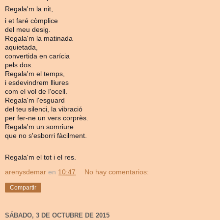
Regala'm la nit,
i et faré còmplice
del meu desig.
Regala'm la matinada
aquietada,
convertida en carícia
pels dos.
Regala'm el temps,
i esdevindrem lliures
com el vol de l'ocell.
Regala'm l'esguard
del teu silenci, la vibració
per fer-ne un vers corprès.
Regala'm un somriure
que no s'esborri fàcilment.
Regala'm el tot i el res.
arenysdemar
en
10:47
No hay comentarios:
Compartir
SÁBADO, 3 DE OCTUBRE DE 2015