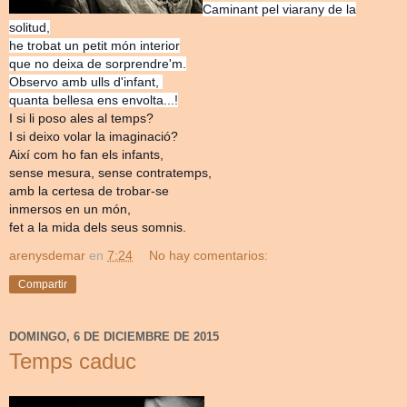
Caminant pel viarany de la
solitud,
he trobat un petit món interior
que no deixa de sorprendre'm.
Observo amb ulls d'infant,
quanta bellesa ens envolta...!
I si li poso ales al temps?
I si deixo volar la imaginació?
Així com ho fan els infants,
sense mesura, sense contratemps,
amb la certesa de trobar-se
inmersos en un món,
fet a la mida dels seus somnis.
arenysdemar
en
7:24
No hay comentarios:
Compartir
DOMINGO, 6 DE DICIEMBRE DE 2015
Temps caduc