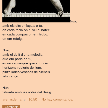
Nua,
amb els dits enllaçats a tu,
en cada tecla on hi viu el batec,
en cada compàs on em trobo,
on em refaig.
Nua,
amb el delit d'una melodia
que em parla de tu,
en un capvespre que anuncia
horitzons reblerts de llum,
pinzellades vestides de silencis
fets cançó.
Nua,
tatuada amb les notes del desig...
arenysdemar
en
10:50
No hay comentarios:
Compartir