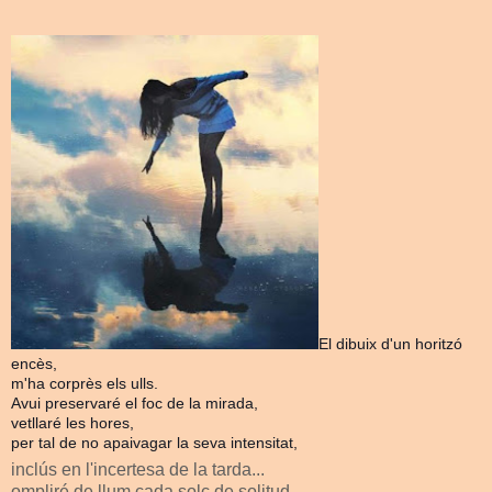
El dibuix d'un horitzó
encès,
m'ha corprès els ulls.
Avui preservaré el foc de la mirada,
vetllaré les hores,
per tal de no apaivagar la seva intensitat,
inclús en l'incertesa de la tarda...
ompliré de llum cada solc de solitud,