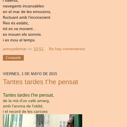
i valents,
navegants incansables
en el mar de les emocions,
fluctuant amb l'inconscient.
Res és estàtic,
tot es va movent...
es mouen els somnis.
i es mou el temps.
arenysdemar
en
10:51
No hay comentarios:
Compartir
VIERNES, 1 DE MAYO DE 2015
Tantes tardes t'he pensat
Tantes tardes t'he pensat,
de la mà d'un café amarg,
amb l'aroma de l'oblid,
i el record de les carícies