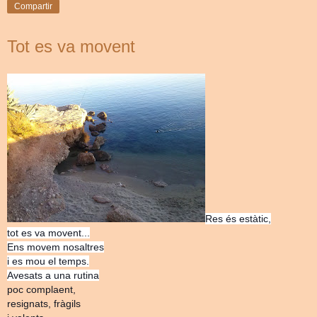
Compartir
Tot es va movent
Res és estàtic,
tot es va movent...
Ens movem nosaltres
i es mou el temps.
Avesats a una rutina
poc complaent,
resignats, fràgils