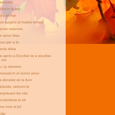
vancem
ona'm la mà
ora el mar
os suspirs al mateix temps
ense reserves
n amor blau
oco per a tu
arda tèbia
e après a Escoltar-te a escoltar-
me
u i jo dansem
ressola'm el somni amor
a densitat de la llum
eduïda, seduint-te
erpetuant les nits
octàmbula la nit
na rosa al pit
olar