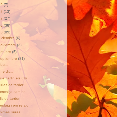
19
(7)
18
(13)
17
(27)
16
(38)
15
(89)
diciembre
(6)
noviembre
(3)
octubre
(5)
septiembre
(31)
lou...
'he dit...
ue parlin els ulls
ulles de tardor
escalça camino
lls de tardor
esfaig i em refaig
nimes lliures