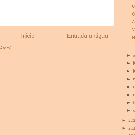
Q
Q
A
V
Inicio
Entrada antigua
N
T
(Atom)
►
►
j
►
►
►
►
►
►
►
20
►
20