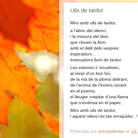
Ulls de tardor
Miro amb ulls de tardor,
a l'abric del silenci,
i la mesura del dies
que clouen la llum,
amb el delit dels vespres
inspiradors...
insinuadora llum de tardor.
Les estones s' encalmen,
al recer d'un bon foc,
de la mà de la ploma delirant,
de l'aroma de l'incens surant
en el poema,
el lleuger crepitar d'una flama
que s'endinsa en el paper...
Miro amb ulls de tardor,
i aquest silenci ès tan enriquidor...!
Publicado por
arenysdemar
en
12