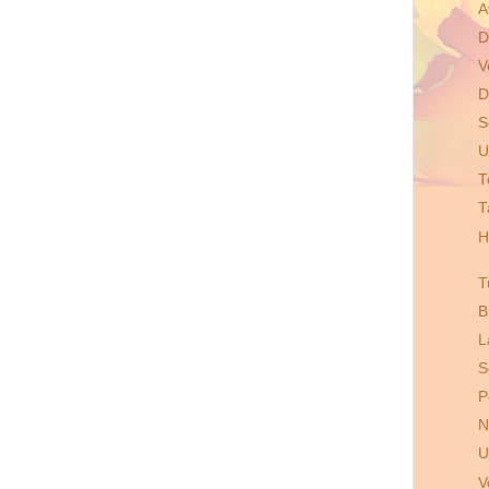
A
D
V
D
S
U
T
T
H
T
B
L
S
P
N
U
V