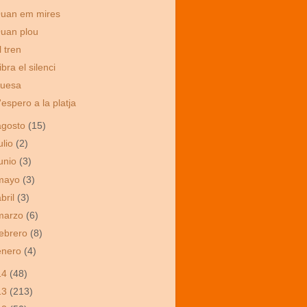
uan em mires
uan plou
l tren
ibra el silenci
uesa
'espero a la platja
agosto
(15)
ulio
(2)
junio
(3)
mayo
(3)
abril
(3)
marzo
(6)
febrero
(8)
enero
(4)
14
(48)
13
(213)