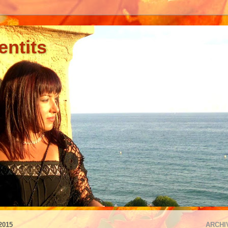
entits
2015
ARCHI