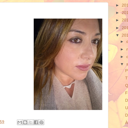
►
20
►
20
►
20
►
20
▼
20
►
►
►
▼
P
T
Q
F
D
U
D
:59
À