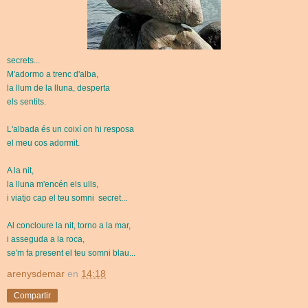
secrets...
M'adormo a trenc
d'alba,
l
a llum de la lluna,
desperta
els sentits.
L'albada és un coixí
on hi resposa
el meu
cos adormit.
A la nit,
la lluna m'encén els ulls,
i viatjo cap el teu somni
secret...
Al concloure la nit,
torno a la mar,
i asseguda a la roca,
se'm fa present
el teu somni blau...
arenysdemar
en
14:18
Compartir