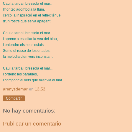
Cau la tarda i bressola el mar..
l'horitzó agombola la llum,
cerco la inspiració en el reflex tènue
d'un rostre que es va apagant.
Cau la tarda i bressola el mar...
i aprenc a escoltar la veu del blau,
i entendre els seus estats.
Sento el ressò de les onades,
la melodia d'un vers inconstant,
Cau la tarda i bressola el mar...
i ordeno les paraules,
i componc el vers que m'envia el mar...
arenysdemar
en
13:53
Compartir
No hay comentarios:
Publicar un comentario