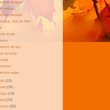
erenor d'aigua
el malva
omnis perduts
iurana, racó de llum
it
reix el dia
irena
amino de luz
au la tarda
nada
'interior
ercant espai
ulio
(15)
junio
(25)
mayo
(19)
abril
(23)
marzo
(20)