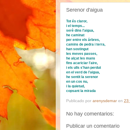
Serenor d'aigua
Tot és claror,
i el temps...
serè
dins l'aigua,
he caminat
per
entre els árbres,
camins de pedra i terra,
han sostingut
les meves passes,
he alçat les mans
fins acariciar
l'aire,
i els ulls s'han perdut
en el
verd de l'aigua,
he sentit la serenor
en un cos nu,
i la quietud,
copsant la mirada
Publicado por
arenysdemar
en
23
No hay comentarios:
Publicar un comentario