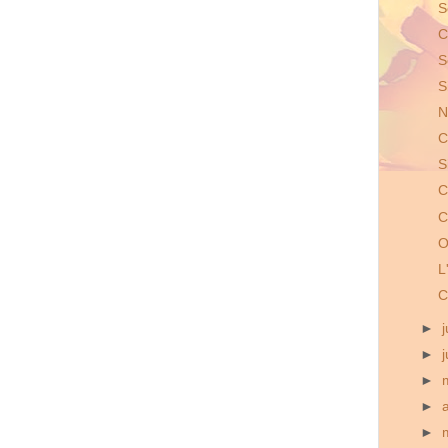
S
C
S
S
N
C
S
C
C
O
L
C
►
j
►
►
►
►