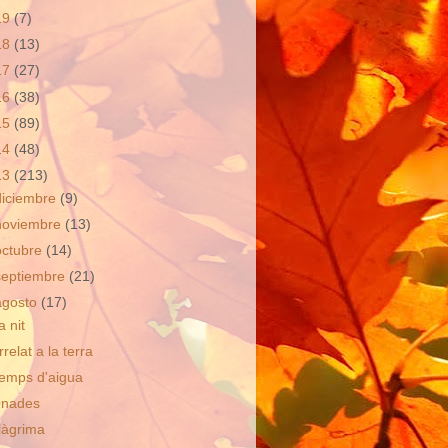
19
(7)
18
(13)
17
(27)
16
(38)
15
(89)
14
(48)
13
(213)
diciembre
(9)
noviembre
(13)
octubre
(14)
septiembre
(21)
agosto
(17)
a nit
rrelat a la terra
emps d'aigua
nades
làgrima