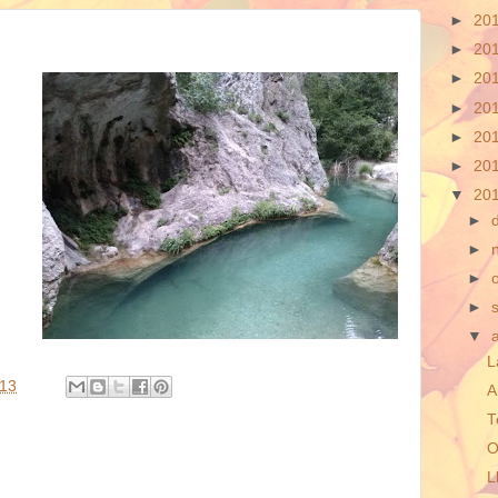
►
20
►
20
►
20
►
20
►
20
►
20
▼
20
►
►
►
►
▼
L
:13
A
T
O
L