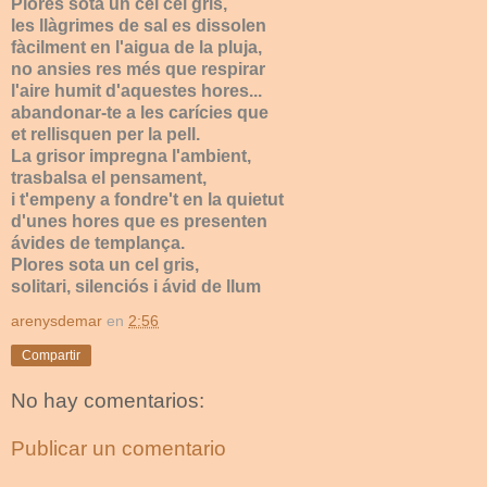
Plores sota un cel cel gris,
les llàgrimes de sal es dissolen
fàcilment en l'aigua de la pluja,
no ansies res més que respirar
l'aire humit d'aquestes hores...
abandonar-te a les carícies que
et rellisquen per la pell.
La grisor impregna l'ambient,
trasbalsa el pensament,
i t'empeny a fondre't en la quietut
d'unes hores que es presenten
ávides de templança.
Plores sota un cel gris,
solitari, silenciós i ávid de llum
arenysdemar
en
2:56
Compartir
No hay comentarios:
Publicar un comentario