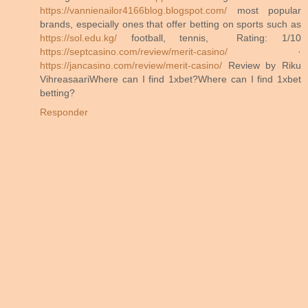
https://vannienailor4166blog.blogspot.com/
most popular
brands, especially ones that offer betting on sports such as
https://sol.edu.kg/
football, tennis, Rating: 1/10
https://septcasino.com/review/merit-casino/
·
https://jancasino.com/review/merit-casino/
‎Review by Riku
VihreasaariWhere can I find 1xbet?Where can I find 1xbet
betting?
Responder