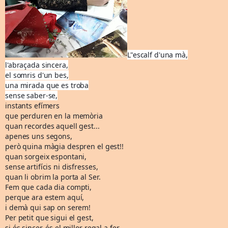
L"escalf d'una mà,
l'abraçada sincera,
el somris d'un bes,
una mirada que es troba
sense saber-se,
instants efímers
que perduren en la memòria
quan recordes aquell gest...
apenes uns segons,
però quina màgia despren el gest!!
quan sorgeix espontani,
sense artifícis ni disfresses,
quan li obrim la porta al Ser.
Fem que cada dia compti,
perque ara estem aquí,
i demà qui sap on serem!
Per petit que sigui el gest,
si és sincer, és el millor regal a fer.