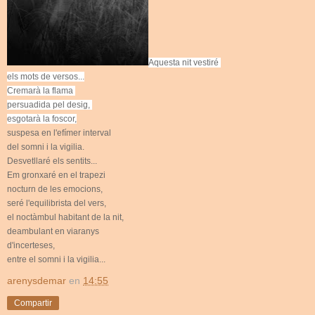
Aquesta nit vestiré
els mots de versos...
Cremarà la flama
persuadida pel desig,
esgotarà la foscor,
suspesa en l'efímer interval
del somni i la vigilia.
Desvetllaré els sentits...
Em gronxaré en el trapezi
nocturn de les emocions,
seré l'equilibrista del vers,
el noctàmbul habitant de la nit,
deambulant en viaranys
d'incerteses,
entre el somni i la vigilia...
arenysdemar
en
14:55
Compartir