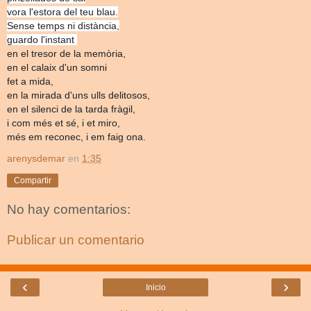
vora l'estora del teu blau.
Sense temps ni distància,
guardo l'instant
en el tresor de la memòria,
en el calaix d'un somni
fet a mida,
en la mirada d'uns ulls delitosos,
en el silenci de la tarda fràgil,
i com més et sé, i et miro,
més em reconec, i em faig ona.
arenysdemar
en
1:35
Compartir
No hay comentarios:
Publicar un comentario
‹
›
Inicio