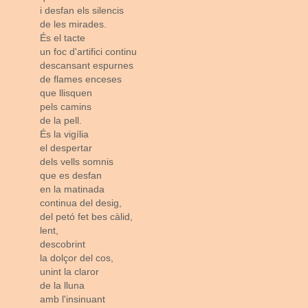
i desfan els silencis
de les mirades.
És el tacte
un foc d'artifici continu
descansant espurnes
de flames enceses
que llisquen
pels camins
de la pell.
És la vigília
el despertar
dels vells somnis
que es desfan
en la matinada
continua del desig,
del petó fet bes càlid,
lent,
descobrint
la dolçor del cos,
unint la claror
de la lluna
amb l'insinuant