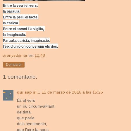
Entre la veu i el vers,
la paraula.
Entre la pell i el tacte,
la carícia.
Entre el somni i la vigilia,
la imaginació.
Paraula, carícia, imaginació,
l'éix d'unió on convergim els dos.
arenysdemar
en
12:48
Compartir
1 comentario:
qui sap si...
11 de marzo de 2016 a las 15:26
És el vers
un riu circumval•lant
de tinta
que parla
dels sentiments,
que l'aire fa sons