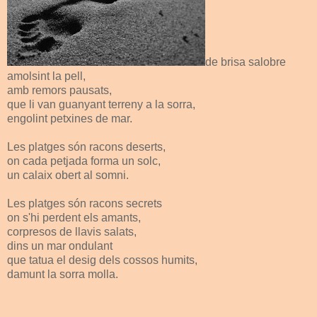
de brisa salobre
amolsint la pell,
amb remors pausats,
que li van guanyant terreny a la sorra,
engolint petxines de mar.
Les platges són racons deserts,
on cada petjada forma un solc,
un calaix obert al somni.
Les platges són racons secrets
on s'hi perdent els amants,
corpresos de llavis salats,
dins un mar ondulant
que tatua el desig
dels cossos humits,
damunt la sorra molla.