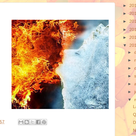
►
20
►
20
►
20
►
20
►
20
▼
20
►
►
►
►
►
►
▼
L
Q
:57
D
N