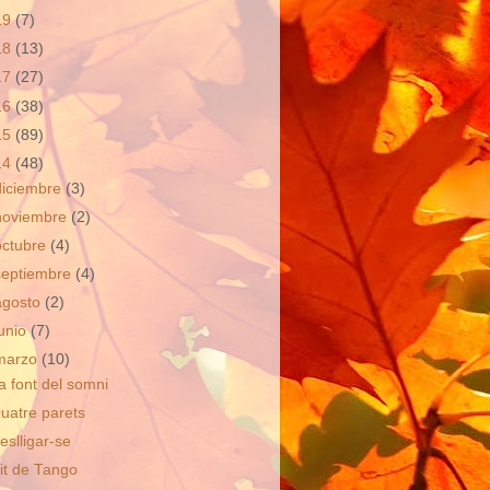
19
(7)
18
(13)
17
(27)
16
(38)
15
(89)
14
(48)
diciembre
(3)
noviembre
(2)
octubre
(4)
septiembre
(4)
agosto
(2)
junio
(7)
marzo
(10)
a font del somni
uatre parets
eslligar-se
it de Tango