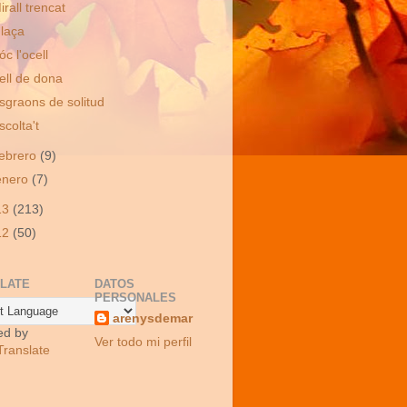
irall trencat
laça
óc l'ocell
ell de dona
sgraons de solitud
scolta't
febrero
(9)
enero
(7)
13
(213)
12
(50)
LATE
DATOS
PERSONALES
arenysdemar
ed by
Ver todo mi perfil
Translate