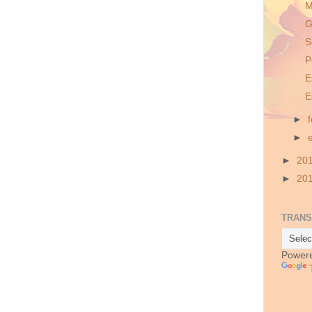
M
G
S
P
E
E
►
►
►
20
►
20
TRANS
Power